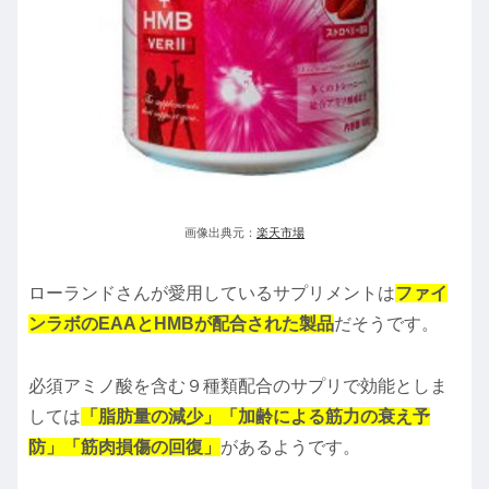
画像出典元：
楽天市場
ローランドさんが愛用しているサプリメントは
ファイ
ンラボのEAAとHMBが配合された製品
だそうです。
必須アミノ酸を含む９種類配合のサプリで効能としま
しては
「脂肪量の減少」「加齢による筋力の衰え予
防」「筋肉損傷の回復」
があるようです。