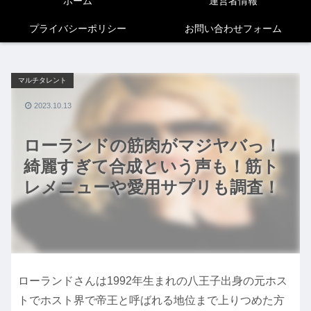
ホーム
運営者情報
プライバシーポリシー
お問い合わせフォーム
マルチタレント
2023.10.13
ローランドの筋肉がマジヤバっ！
綺麗すぎて合成という声も！筋ト
レメニューや愛用サプリも調査！
ローランドさんは1992年生まれの八王子出身の元ホス
トでホスト界で帝王と呼ばれる地位まで上りつめた方