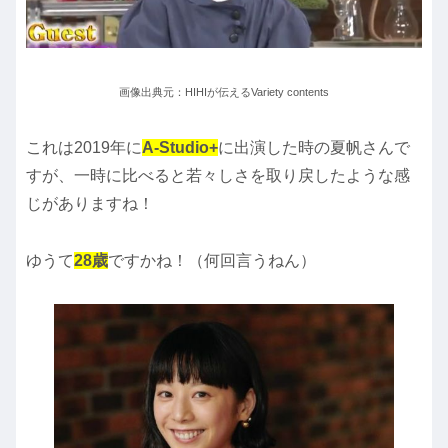
画像出典元：HIHIが伝えるVariety contents
これは2019年に
A-Studio+
に出演した時の夏帆さんで
すが、一時に比べると若々しさを取り戻したような感
じがありますね！
ゆうて
28歳
ですかね！（何回言うねん）