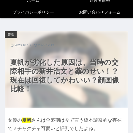
ホーム
運営者情報
プライバシーポリシー
お問い合わせフォーム
芸能
2023.10.13
2025.12.13
夏帆が劣化した原因は、当時の交
際相手の新井浩文と薬のせい！？
現在は回復してかわいい？顔画像
比較！
女優の
夏帆
さんは全盛期は今で言う橋本環奈的な存在
でメチャクチャ可愛いと評判でしたよね。