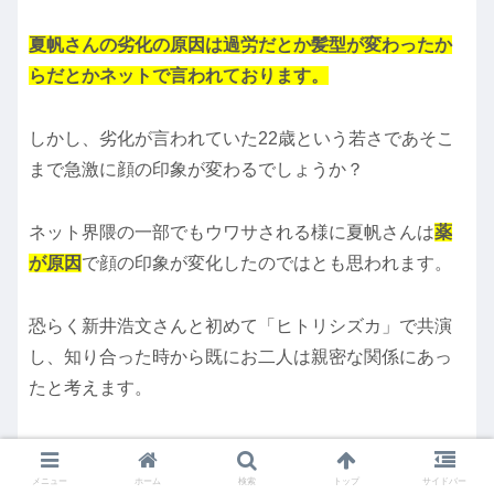
夏帆さんの劣化の原因は過労だとか髪型が変わったか
らだとかネットで言われております。
しかし、劣化が言われていた22歳という若さであそこ
まで急激に顔の印象が変わるでしょうか？
ネット界隈の一部でもウワサされる様に夏帆さんは
薬
が原因
で顔の印象が変化したのではとも思われます。
恐らく新井浩文さんと初めて「ヒトリシズカ」で共演
し、知り合った時から既にお二人は親密な関係にあっ
たと考えます。
その際に、
新井さんから薬を誘われたのではとも考え
られますね。
メニュー
ホーム
検索
トップ
サイドバー