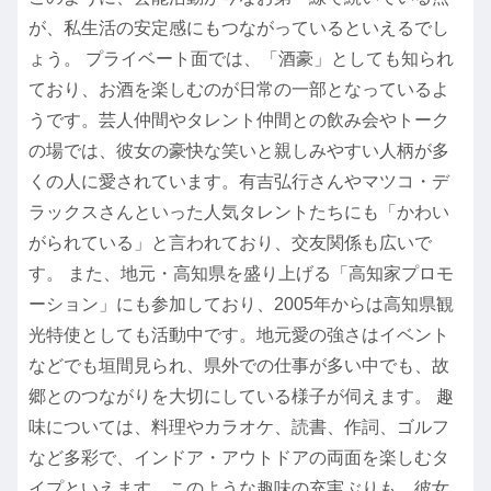
が、私生活の安定感にもつながっているといえるでし
ょう。 プライベート面では、「酒豪」としても知られ
ており、お酒を楽しむのが日常の一部となっているよ
うです。芸人仲間やタレント仲間との飲み会やトーク
の場では、彼女の豪快な笑いと親しみやすい人柄が多
くの人に愛されています。有吉弘行さんやマツコ・デ
ラックスさんといった人気タレントたちにも「かわい
がられている」と言われており、交友関係も広いで
す。 また、地元・高知県を盛り上げる「高知家プロモ
ーション」にも参加しており、2005年からは高知県観
光特使としても活動中です。地元愛の強さはイベント
などでも垣間見られ、県外での仕事が多い中でも、故
郷とのつながりを大切にしている様子が伺えます。 趣
味については、料理やカラオケ、読書、作詞、ゴルフ
など多彩で、インドア・アウトドアの両面を楽しむタ
イプといえます。このような趣味の充実ぶりも、彼女