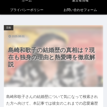
ホーム
運営者情報
プライバシーポリシー
お問い合わせフォーム
芸能
2025.08.01
島崎和歌子の結婚歴の真相は？現
在も独身の理由と熱愛噂を徹底解
説
島崎和歌子さんの結婚歴について気になって検索され
た方へ向けて、本記事では彼女のこれまでの恋愛遍歴