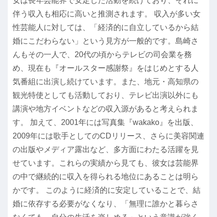
女は長年芸能界で安定した活動を続けており、それに
伴う収入も相応に高いと推測されます。 収入が多い女
性芸能人に対しては、「経済的に自立しているから結
婚にこだわらない」という見方が一般的です。島崎さ
んもその一人で、20代の頃からテレビの司会業を務
め、現在も『オールスター感謝祭』をはじめとする人
気番組に出演し続けています。また、地元・高知県の
観光特使としても活動しており、テレビ出演以外にも
講演や地方イベントなどの収入源があると考えられま
す。 加えて、2001年には写真集『wakako』を出版、
2009年には歌手としてのCDリリース、さらに美容関連
の出版やメディア露出など、多方面にわたる活躍を見
せています。これらの実績から見ても、彼女は芸能界
の中で継続的に収入を得られる地位にあることは明ら
かです。 このように経済的に安定していることで、結
婚に依存する必要がなくなり、「無理に誰かと暮らさ