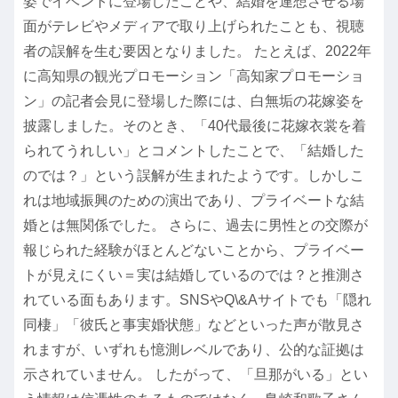
姿でイベントに登場したことや、結婚を連想させる場
面がテレビやメディアで取り上げられたことも、視聴
者の誤解を生む要因となりました。 たとえば、2022年
に高知県の観光プロモーション「高知家プロモーショ
ン」の記者会見に登場した際には、白無垢の花嫁姿を
披露しました。そのとき、「40代最後に花嫁衣裳を着
られてうれしい」とコメントしたことで、「結婚した
のでは？」という誤解が生まれたようです。しかしこ
れは地域振興のための演出であり、プライベートな結
婚とは無関係でした。 さらに、過去に男性との交際が
報じられた経験がほとんどないことから、プライベー
トが見えにくい＝実は結婚しているのでは？と推測さ
れている面もあります。SNSやQ\&Aサイトでも「隠れ
同棲」「彼氏と事実婚状態」などといった声が散見さ
れますが、いずれも憶測レベルであり、公的な証拠は
示されていません。 したがって、「旦那がいる」とい