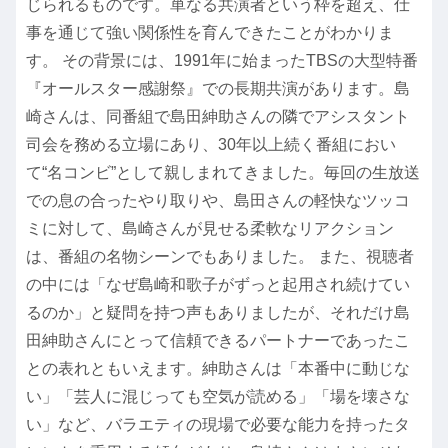
じられるものです。単なる共演者という枠を超え、仕
事を通じて強い関係性を育んできたことがわかりま
す。 その背景には、1991年に始まったTBSの大型特番
『オールスター感謝祭』での長期共演があります。島
崎さんは、同番組で島田紳助さんの隣でアシスタント
司会を務める立場にあり、30年以上続く番組におい
て“名コンビ”として親しまれてきました。毎回の生放送
での息の合ったやり取りや、島田さんの軽快なツッコ
ミに対して、島崎さんが見せる柔軟なリアクション
は、番組の名物シーンでもありました。 また、視聴者
の中には「なぜ島崎和歌子がずっと起用され続けてい
るのか」と疑問を持つ声もありましたが、それだけ島
田紳助さんにとって信頼できるパートナーであったこ
との表れともいえます。紳助さんは「本番中に動じな
い」「芸人に混じっても空気が読める」「場を壊さな
い」など、バラエティの現場で必要な能力を持ったタ