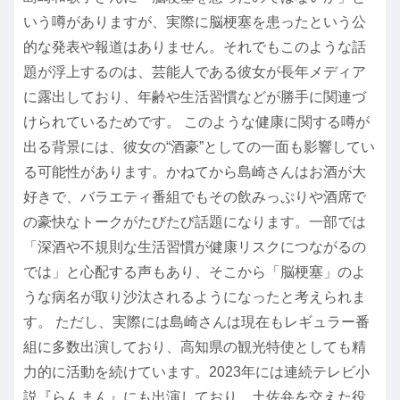
いう噂がありますが、実際に脳梗塞を患ったという公
的な発表や報道はありません。それでもこのような話
題が浮上するのは、芸能人である彼女が長年メディア
に露出しており、年齢や生活習慣などが勝手に関連づ
けられているためです。 このような健康に関する噂が
出る背景には、彼女の“酒豪”としての一面も影響してい
る可能性があります。かねてから島崎さんはお酒が大
好きで、バラエティ番組でもその飲みっぷりや酒席で
の豪快なトークがたびたび話題になります。一部では
「深酒や不規則な生活習慣が健康リスクにつながるの
では」と心配する声もあり、そこから「脳梗塞」のよ
うな病名が取り沙汰されるようになったと考えられま
す。 ただし、実際には島崎さんは現在もレギュラー番
組に多数出演しており、高知県の観光特使としても精
力的に活動を続けています。2023年には連続テレビ小
説『らんまん』にも出演しており、土佐弁を交えた役