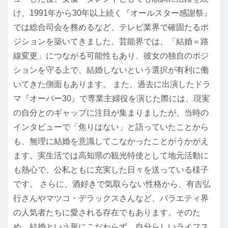
け、1991年から30年以上続く『オールスター感謝祭』
では総合司会を務めるなど、テレビ業界で確固たるポ
ジションを築いてきました。芸能界では、「結婚＝路
線変更」につながる可能性もあり、彼女の独自のポジ
ションを守る上で、結婚しないという選択が有利に働
いてきた側面もあります。 また、過去に出演したドラ
マ『オーバー30』で専業主婦役を演じた際には、現実
の自分とのギャップに注目が集まりましたが、当時の
インタビューで「焦りはない」と語っていたことから
も、無理に結婚を意識してこなかったことがうかがえ
ます。実生活では高知県の観光特使として地元活動に
も熱心で、公私ともに充実した日々を送っている様子
です。 さらに、酒好きで気取らない性格から、有吉弘
行さんやマツコ・デラックスさんなど、バラエティ界
の人気者たちに愛される存在でもあります。そのた
め、結婚という形にこだわらず、自分らしいライフス