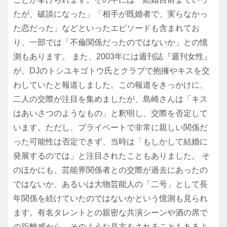
たが、破談になった」「相手が既婚者で、実らなかっ
た恋だった」などといったエピソードも含まれてお
り、一部では「不倫関係だったのではないか」との憶
測もあります。 また、2003年には週刊誌『週刊女性』
が、DJのトシユキゴトウ氏とクラブで抱擁やキスを交
わしていたと報道しました。この報道をきっかけに、
二人の交際が注目を集めましたが、島崎さんは「キス
はあいさつのようなもの」と釈明し、交際を否定して
います。ただし、プライベートで非常に親しい関係だ
った可能性は否定できず、当時は「もしかして結婚に
発展するのでは」と注目されたこともありました。 そ
のほかにも、芸能界関係者との交際が過去にあったの
ではないか、あるいは大物芸能人の「二号」として長
年関係を続けていたのではないかという憶測も見られ
ます。有名タレントとの親密な共演シーンや酒の席で
の距離感から、そのような見方をされることもあるよ