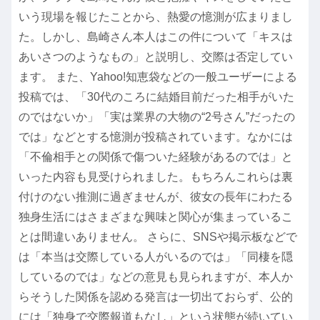
いう現場を報じたことから、熱愛の憶測が広まりまし
た。しかし、島崎さん本人はこの件について「キスは
あいさつのようなもの」と説明し、交際は否定してい
ます。 また、Yahoo!知恵袋などの一般ユーザーによる
投稿では、「30代のころに結婚目前だった相手がいた
のではないか」「実は業界の大物の“2号さん”だったの
では」などとする憶測が投稿されています。なかには
「不倫相手との関係で傷ついた経験があるのでは」と
いった内容も見受けられました。もちろんこれらは裏
付けのない推測に過ぎませんが、彼女の長年にわたる
独身生活にはさまざまな興味と関心が集まっているこ
とは間違いありません。 さらに、SNSや掲示板などで
は「本当は交際している人がいるのでは」「同棲を隠
しているのでは」などの意見も見られますが、本人か
らそうした関係を認める発言は一切出ておらず、公的
には「独身で交際報道もなし」という状態が続いてい