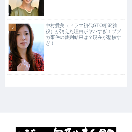
中村愛美（ドラマ初代GTO相沢雅
役）が消えた理由がヤバすぎ！ブブ
カ事件の裁判結果は？現在が悲惨す
ぎ！