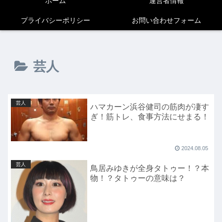
ホーム
運営者情報
プライバシーポリシー
お問い合わせフォーム
芸人
芸人
ハマカーン浜谷健司の筋肉が凄す
ぎ！筋トレ、食事方法にせまる！
2024.08.05
芸人
鳥居みゆきが全身タトゥー！？本
物！？タトゥーの意味は？