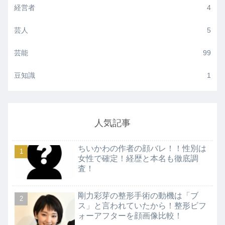
経営者
4
芸人
5
芸能
99
豆知識
1
人気記事
ちいかわの作者の顔バレ！！性別は
女性で確定！経歴と本名も徹底調
査！
剛力彩芽の整形手術の動機は「ブ
ス」と言われていたから！整形ビフ
ォーアフターを顔画像比較！