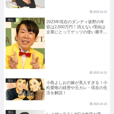
2023.10.13
芸人
2023年現在のダンディ坂野の年
収は2,000万円！消えない理由は
企業にとってゲッツの使い勝手の
良さ！
2023.10.13
芸人
小島よしおの嫁が美人すぎる！小
松愛唯の経歴や元カレ・現在の生
活を解説！
2023.10.13
芸人